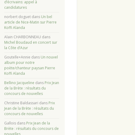
d’écrivains: appel à
candidatures
norbert doguet
dans
Un bel
article de Nice-Matin sur Pierre
Koffi Alanda
Alain CHARBONNEAU
dans
Michel Boudaud en concert sur
la Côte d’Azur
Goutelle+Annie
dans
Un nouvel
album pour notre
poète/chanteur paysan Pierre
Koffi Alanda
Bellino Jacqueline
dans
Prix Jean
de la Brète : résultats du
concours de nouvelles
Christine Baldassari
dans
Prix
Jean de la Brète : résultats du
concours de nouvelles
Gallois
dans
Prix Jean de la
Brète : résultats du concours de
nouvelles