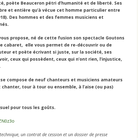
é, poète Beauceron pétri d’humanité et de liberté. Ses
libre et entière qu’à vécue cet homme particulier entre
1918). Des hommes et des femmes musiciens et
nés.
vous propose, né de cette fusion son spectacle Goutons
e cabaret, elle vous permet de re-découvrir ou de
uteur et poète écrivant si juste, sur la société, ses
voir, ceux qui possèdent, ceux qui n’ont rien, l’injustice,
.
 se compose de neuf chanteurs et musiciens amateurs
t chanter, tour à tour ou ensemble, à l’aise (ou pas)
visuel pour tous les goûts.
WZN0z3o
technique, un contrat de cession et un dossier de presse