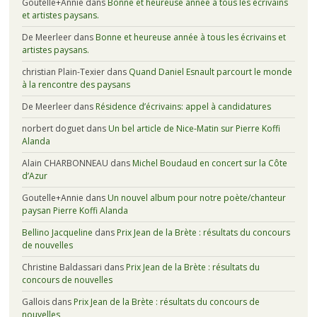
Goutelle+Annie
dans
Bonne et heureuse année à tous les écrivains
et artistes paysans.
De Meerleer
dans
Bonne et heureuse année à tous les écrivains et
artistes paysans.
christian Plain-Texier
dans
Quand Daniel Esnault parcourt le monde
à la rencontre des paysans
De Meerleer
dans
Résidence d’écrivains: appel à candidatures
norbert doguet
dans
Un bel article de Nice-Matin sur Pierre Koffi
Alanda
Alain CHARBONNEAU
dans
Michel Boudaud en concert sur la Côte
d’Azur
Goutelle+Annie
dans
Un nouvel album pour notre poète/chanteur
paysan Pierre Koffi Alanda
Bellino Jacqueline
dans
Prix Jean de la Brète : résultats du concours
de nouvelles
Christine Baldassari
dans
Prix Jean de la Brète : résultats du
concours de nouvelles
Gallois
dans
Prix Jean de la Brète : résultats du concours de
nouvelles