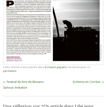
Cette entrée a été publiée dans
écrivains paysans
. Bookmarquez ce
permalien
.
Navigation des articles
←
Festival du livre de Mouans-
Ecritures en Corrèze
→
Sartoux: Invitation
Une réflexion sur “
Un article dans Libé pour