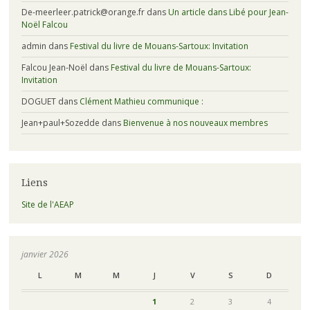
De-meerleer.patrick@orange.fr
dans
Un article dans Libé pour Jean-
Noël Falcou
admin
dans
Festival du livre de Mouans-Sartoux: Invitation
Falcou Jean-Noël
dans
Festival du livre de Mouans-Sartoux:
Invitation
DOGUET
dans
Clément Mathieu communique :
Jean+paul+Sozedde
dans
Bienvenue à nos nouveaux membres
Liens
Site de l'AEAP
janvier 2026
L
M
M
J
V
S
D
1
2
3
4