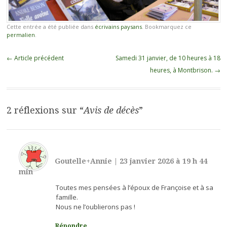
Cette entrée a été publiée dans
écrivains paysans
. Bookmarquez ce
permalien
.
Navigation des articles
←
Article précédent
Samedi 31 janvier, de 10 heures à 18
heures, à Montbrison.
→
2 réflexions sur “
Avis de décès
”
Goutelle+Annie
|
23 janvier 2026 à 19 h 44
min
Toutes mes pensées à l’époux de Françoise et à sa
famille.
Nous ne l’oublierons pas !
Répondre