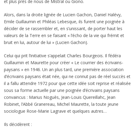
et plus près de nous de Mistral ou Giono.
Alors, dans la droite lignée de Lucien Gachon, Daniel Halévy,
Emile Guillaumin et Philéas Lebesque, ils furent une poignée à
décider de se rassembler et, en s’unissant, de porter haut les
valeurs de la Terre en se faisant « l’écho de la vie qui frémit et
bruit en lui, autour de lui » (Lucien Gachon).
Celui qui prit l’initiative s’appelait Charles Bourgeois. Il fédéra
Guillaumin et Maurette pour créer « Le courrier des écrivains-
paysans » en 1946. Un an plus tard, une première association
d’écrivains paysans était née, qui ne connut pas de réel succès et
il a fallu attendre 1972 pour que cette idée soit reprise et réalisée
sous sa forme actuelle par une poignée d’écrivains paysans
convaincus : Marius Noguès, Jean-Louis Quereillahc, Jean
Robinet, l’Abbé Granereau, Michel Maurette, la toute jeune
sociologue Rose-Marie Lagrave et quelques autres…
Ils décidèrent :