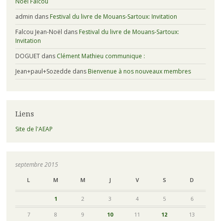
Noël Falcou
admin
dans
Festival du livre de Mouans-Sartoux: Invitation
Falcou Jean-Noël
dans
Festival du livre de Mouans-Sartoux:
Invitation
DOGUET
dans
Clément Mathieu communique :
Jean+paul+Sozedde
dans
Bienvenue à nos nouveaux membres
Liens
Site de l'AEAP
septembre 2015
L
M
M
J
V
S
D
1
2
3
4
5
6
7
8
9
10
11
12
13