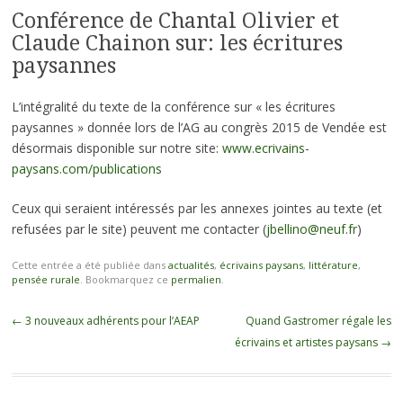
Conférence de Chantal Olivier et
Claude Chainon sur: les écritures
paysannes
L’intégralité du texte de la conférence sur « les écritures
paysannes » donnée lors de l’AG au congrès 2015 de Vendée est
désormais disponible sur notre site:
www.ecrivains-
paysans.com/publications
Ceux qui seraient intéressés par les annexes jointes au texte (et
refusées par le site) peuvent me contacter (
jbellino@neuf.fr
)
Cette entrée a été publiée dans
actualités
,
écrivains paysans
,
littérature
,
pensée rurale
. Bookmarquez ce
permalien
.
Navigation des articles
←
3 nouveaux adhérents pour l’AEAP
Quand Gastromer régale les
écrivains et artistes paysans
→