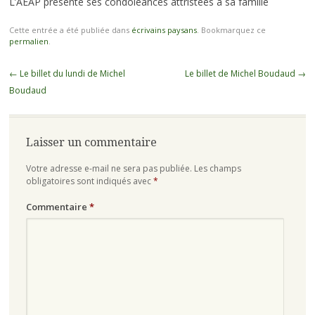
L’AEAP présente ses condoléances attristées à sa famille
Cette entrée a été publiée dans
écrivains paysans
. Bookmarquez ce
permalien
.
Navigation des articles
←
Le billet du lundi de Michel
Le billet de Michel Boudaud
→
Boudaud
Laisser un commentaire
Votre adresse e-mail ne sera pas publiée.
Les champs
obligatoires sont indiqués avec
*
Commentaire
*