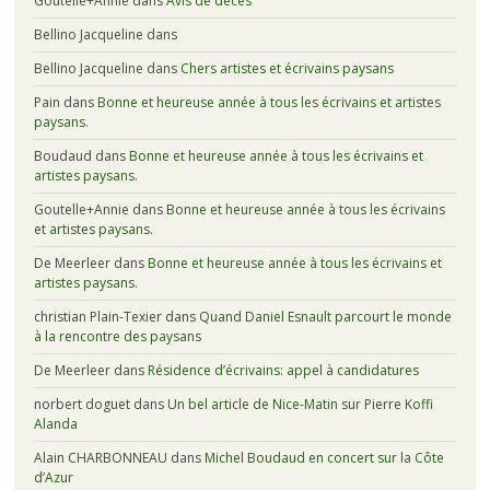
Goutelle+Annie
dans
Avis de décès
Bellino Jacqueline
dans
Bellino Jacqueline
dans
Chers artistes et écrivains paysans
Pain
dans
Bonne et heureuse année à tous les écrivains et artistes
paysans.
Boudaud
dans
Bonne et heureuse année à tous les écrivains et
artistes paysans.
Goutelle+Annie
dans
Bonne et heureuse année à tous les écrivains
et artistes paysans.
De Meerleer
dans
Bonne et heureuse année à tous les écrivains et
artistes paysans.
christian Plain-Texier
dans
Quand Daniel Esnault parcourt le monde
à la rencontre des paysans
De Meerleer
dans
Résidence d’écrivains: appel à candidatures
norbert doguet
dans
Un bel article de Nice-Matin sur Pierre Koffi
Alanda
Alain CHARBONNEAU
dans
Michel Boudaud en concert sur la Côte
d’Azur