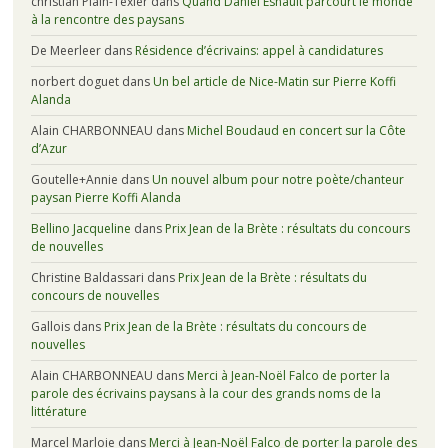
christian Plain-Texier
dans
Quand Daniel Esnault parcourt le monde
à la rencontre des paysans
De Meerleer
dans
Résidence d’écrivains: appel à candidatures
norbert doguet
dans
Un bel article de Nice-Matin sur Pierre Koffi
Alanda
Alain CHARBONNEAU
dans
Michel Boudaud en concert sur la Côte
d’Azur
Goutelle+Annie
dans
Un nouvel album pour notre poète/chanteur
paysan Pierre Koffi Alanda
Bellino Jacqueline
dans
Prix Jean de la Brète : résultats du concours
de nouvelles
Christine Baldassari
dans
Prix Jean de la Brète : résultats du
concours de nouvelles
Gallois
dans
Prix Jean de la Brète : résultats du concours de
nouvelles
Alain CHARBONNEAU
dans
Merci à Jean-Noël Falco de porter la
parole des écrivains paysans à la cour des grands noms de la
littérature
Marcel Marloie
dans
Merci à Jean-Noël Falco de porter la parole des