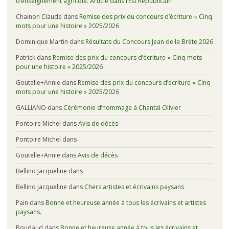
d’enseignement agricole. Article dans l’Est Républicain
Chainon Claude
dans
Remise des prix du concours d’écriture « Cinq
mots pour une histoire » 2025/2026
Dominique Martin
dans
Résultats du Concours Jean de la Brète 2026
Patrick
dans
Remise des prix du concours d’écriture « Cinq mots
pour une histoire » 2025/2026
Goutelle+Annie
dans
Remise des prix du concours d’écriture « Cinq
mots pour une histoire » 2025/2026
GALLIANO
dans
Cérémonie d’hommage à Chantal Olivier
Pontoire Michel
dans
Avis de décès
Pontoire Michel
dans
Goutelle+Annie
dans
Avis de décès
Bellino Jacqueline
dans
Bellino Jacqueline
dans
Chers artistes et écrivains paysans
Pain
dans
Bonne et heureuse année à tous les écrivains et artistes
paysans.
Boudaud
dans
Bonne et heureuse année à tous les écrivains et