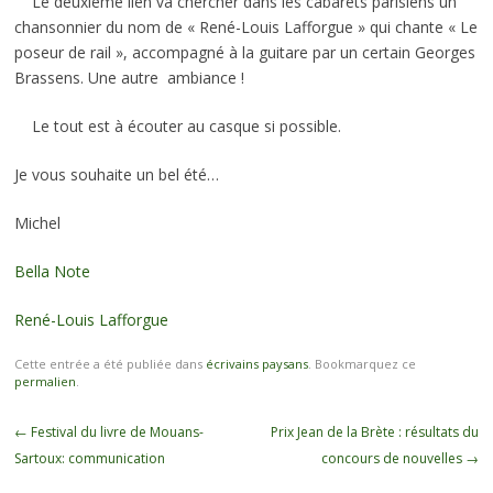
Le deuxième lien va chercher dans les cabarets parisiens un
chansonnier du nom de « René-Louis Lafforgue » qui chante « Le
poseur de rail », accompagné à la guitare par un certain Georges
Brassens. Une autre ambiance !
Le tout est à écouter au casque si possible.
Je vous souhaite un bel été…
Michel
Bella Note
René-Louis Lafforgue
Cette entrée a été publiée dans
écrivains paysans
. Bookmarquez ce
permalien
.
Navigation des articles
←
Festival du livre de Mouans-
Prix Jean de la Brète : résultats du
Sartoux: communication
concours de nouvelles
→