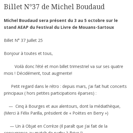
Billet N°37 de Michel Boudaud
Michel Boudaud sera présent du 3 au 5 octobre sur le
stand AEAP du Festival du Livre de Mouans-Sartoux
Billet N° 37 Juillet 25
Bonjour à toutes et tous,
Voilà donc l’été et mon billet trimestriel va sur ses quatre
mois ! Décidément, tout augmente!
Petit regard dans le rétro : depuis mars, j’ai fait huit concerts
principaux ( hors petites participations éparses) :
— Cinq à Bourges et aux alentours, dont la médiathèque,
(Merci à Félix Parilla, président de « Poètes en Berry »)
— Un à Objat en Corrèze (Il paraît que j’ai fait de la
concurrence au match de rugby à Brive !)