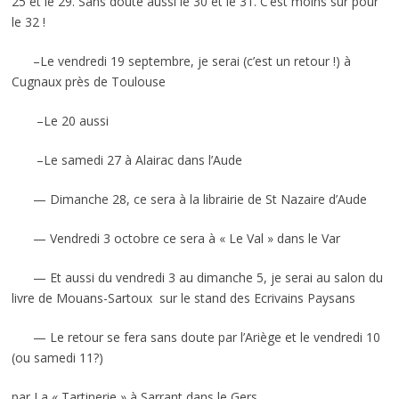
25 et le 29. Sans doute aussi le 30 et le 31. C’est moins sûr pour
le 32 !
–Le vendredi 19 septembre, je serai (c’est un retour !) à
Cugnaux près de Toulouse
–Le 20 aussi
–Le samedi 27 à Alairac dans l’Aude
— Dimanche 28, ce sera à la librairie de St Nazaire d’Aude
— Vendredi 3 octobre ce sera à « Le Val » dans le Var
— Et aussi du vendredi 3 au dimanche 5, je serai au salon du
livre de Mouans-Sartoux sur le stand des Ecrivains Paysans
— Le retour se fera sans doute par l’Ariège et le vendredi 10
(ou samedi 11?)
par La « Tartinerie » à Sarrant dans le Gers.