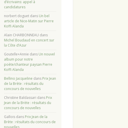
d’écrivains: appel à
candidatures
norbert doguet
dans
Un bel
article de Nice-Matin sur Pierre
Koffi Alanda
Alain CHARBONNEAU
dans
Michel Boudaud en concert sur
la Côte d’Azur
Goutelle+Annie
dans
Un nouvel
album pour notre
poète/chanteur paysan Pierre
Koffi Alanda
Bellino Jacqueline
dans
Prix Jean
de la Brète : résultats du
concours de nouvelles
Christine Baldassari
dans
Prix
Jean de la Brète : résultats du
concours de nouvelles
Gallois
dans
Prix Jean de la
Brète : résultats du concours de
nouvelles