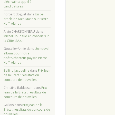
d’écrivains: appel à
candidatures
norbert doguet
dans
Un bel
article de Nice-Matin sur Pierre
Koffi Alanda
Alain CHARBONNEAU
dans
Michel Boudaud en concert sur
la Côte d’Azur
Goutelle+Annie
dans
Un nouvel
album pour notre
poète/chanteur paysan Pierre
Koffi Alanda
Bellino Jacqueline
dans
Prix Jean
de la Brète : résultats du
concours de nouvelles
Christine Baldassari
dans
Prix
Jean de la Brète : résultats du
concours de nouvelles
Gallois
dans
Prix Jean de la
Brète : résultats du concours de
nouvelles