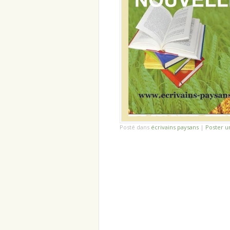
Posté dans
écrivains paysans
|
Poster 