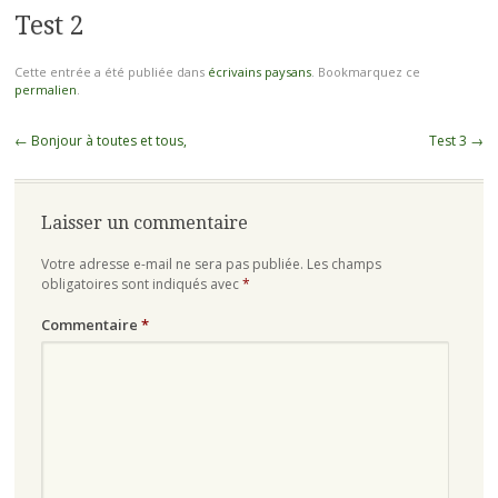
Test 2
Cette entrée a été publiée dans
écrivains paysans
. Bookmarquez ce
permalien
.
Navigation des articles
←
Bonjour à toutes et tous,
Test 3
→
Laisser un commentaire
Votre adresse e-mail ne sera pas publiée.
Les champs
obligatoires sont indiqués avec
*
Commentaire
*