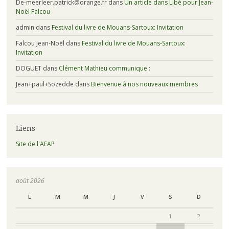
De-meerleer.patrick@orange.fr
dans
Un article dans Libé pour Jean-
Noël Falcou
admin
dans
Festival du livre de Mouans-Sartoux: Invitation
Falcou Jean-Noël
dans
Festival du livre de Mouans-Sartoux:
Invitation
DOGUET
dans
Clément Mathieu communique :
Jean+paul+Sozedde
dans
Bienvenue à nos nouveaux membres
Liens
Site de l'AEAP
août 2026
L
M
M
J
V
S
D
1
2