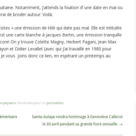
ine. Notamment, j’attends la fixation d’ une date en mai ou
aierai de broder autour. Voilà.
tistes » une émission de télé qui date pas mal. Elle est intitulée
 c’est une carte blanche à Jacques Bertin, une émission tranquille
ncore! On y trouve Colette Magny, Herbert Pagani, Jean Max
un et Didier Levallet (avec qui j’ai travaillé en 1980 pour
Je vous joins donc ce lien, en espérant un printemps au
ns paysans
. Bookmarquez ce
permalien
.
lémentaire
Sainte-Aulaye rendra hommage à Geneviève Callerot
le 30 avril pendant sa grande foire annuelle.
→