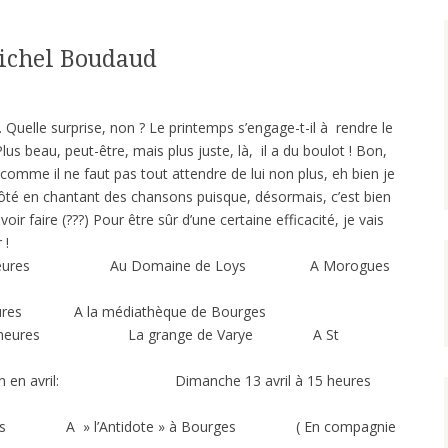
Michel Boudaud
Quelle surprise, non ? Le printemps s’engage-t-il à rendre le
us beau, peut-être, mais plus juste, là, il a du boulot ! Bon,
, comme il ne faut pas tout attendre de lui non plus, eh bien je
ôté en chantant des chansons puisque, désormais, c’est bien
ir faire (???) Pour être sûr d’une certaine efficacité, je vais
 !
0 heures Au Domaine de Loys A Morogues
es A la médiathèque de Bourges
6 heures La grange de Varye A St
égion en avril: Dimanche 13 avril à 15 heures
res A » l’Antidote » à Bourges ( En compagnie