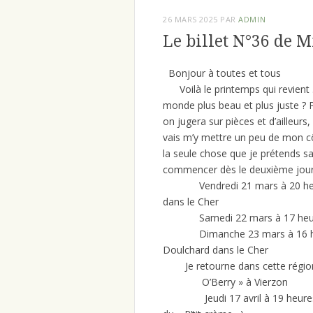
26 MARS 2025
PAR
ADMIN
Le billet N°36 de 
Bonjour à toutes et tous
Voilà le printemps qui revient . 
monde plus beau et plus juste ? Pl
on jugera sur pièces et d’ailleurs
vais m’y mettre un peu de mon c
la seule chose que je prétends savo
commencer dès le deuxième jour
Vendredi 21 mars à 2
dans le Cher
Samedi 22 mars à 17 heur
Dimanche 23 mars à 1
Doulchard dans le Cher
Je retourne dans cette r
O’Berry » à Vierzon
Jeudi 17 avril à 19 heu