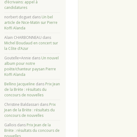
d’écrivains: appel à
candidatures
norbert doguet
dans
Un bel
article de Nice-Matin sur Pierre
Koffi Alanda
Alain CHARBONNEAU
dans
Michel Boudaud en concert sur
la Côte d’Azur
Goutelle+Annie
dans
Un nouvel
album pour notre
poète/chanteur paysan Pierre
Koffi Alanda
Bellino Jacqueline
dans
Prix Jean
de la Brète : résultats du
concours de nouvelles
Christine Baldassari
dans
Prix
Jean de la Brète : résultats du
concours de nouvelles
Gallois
dans
Prix Jean de la
Brète : résultats du concours de
nouvelles