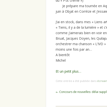
du « P’tit crème »)
Je prépare ma tournée en Aquita
juin à Objat en Corrèze et j’ess
J’ai en stock, dans mes « Liens ar
« Tiens, il y a de la lumière » et
comme j’aimerais bien en voir e
Bruat, Jacques Doyen, les Quilapay
orchestrer ma chanson « L’IVD » 
moins une fois par an…
A bientôt
Michel
Et un petit plus…
Cette entrée a été publiée dans
écrivai
Navigation des articles
←
Concours de nouvelles: délai supp